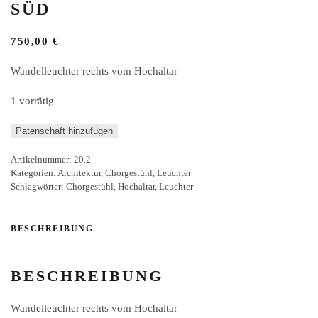
SÜD
750,00
€
Wandelleuchter rechts vom Hochaltar
1 vorrätig
Wandelleuchter
Patenschaft hinzufügen
Chor
Artikelnummer:
20.2
Süd
Kategorien:
Architektur
,
Chorgestühl
,
Leuchter
Menge
Schlagwörter:
Chorgestühl
,
Hochaltar
,
Leuchter
BESCHREIBUNG
BESCHREIBUNG
Wandelleuchter rechts vom Hochaltar