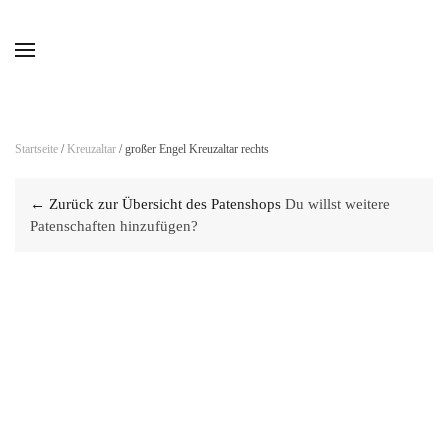
Skip to main content
Startseite
/
Kreuzaltar
/ großer Engel Kreuzaltar rechts
← Zurück zur Übersicht des Patenshops
Du willst weitere
Patenschaften hinzufügen?