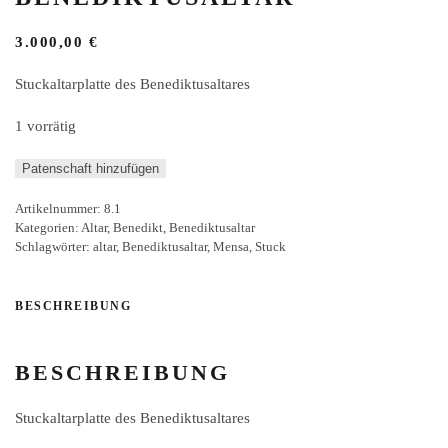
3.000,00
€
Stuckaltarplatte des Benediktusaltares
1 vorrätig
Stuck
Patenschaft hinzufügen
Mensa
Artikelnummer:
8.1
Benediktusaltar
Kategorien:
Altar
,
Benedikt
,
Benediktusaltar
Menge
Schlagwörter:
altar
,
Benediktusaltar
,
Mensa
,
Stuck
BESCHREIBUNG
BESCHREIBUNG
Stuckaltarplatte des Benediktusaltares