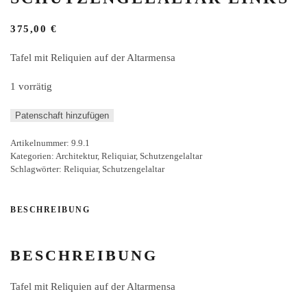
375,00
€
Tafel mit Reliquien auf der Altarmensa
1 vorrätig
Reliquientafel
Patenschaft hinzufügen
Schutzengelaltar
Artikelnummer:
9.9.1
links
Kategorien:
Architektur
,
Reliquiar
,
Schutzengelaltar
Menge
Schlagwörter:
Reliquiar
,
Schutzengelaltar
BESCHREIBUNG
BESCHREIBUNG
Tafel mit Reliquien auf der Altarmensa