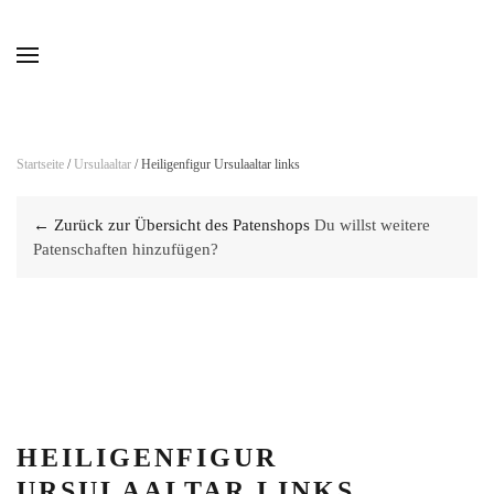
Skip to main content
Startseite
/
Ursulaaltar
/ Heiligenfigur Ursulaaltar links
← Zurück zur Übersicht des Patenshops
Du willst weitere
Patenschaften hinzufügen?
HEILIGENFIGUR
URSULAALTAR LINKS