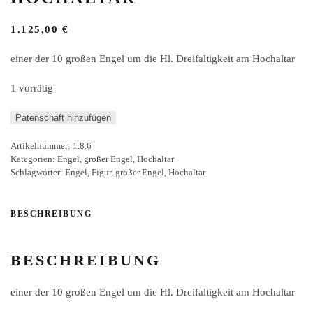
1.125,00
€
einer der 10 großen Engel um die Hl. Dreifaltigkeit am Hochaltar
1 vorrätig
großer
Patenschaft hinzufügen
Engel
Artikelnummer:
1.8.6
im
Kategorien:
Engel
,
großer Engel
,
Hochaltar
Hochaltar
Schlagwörter:
Engel
,
Figur
,
großer Engel
,
Hochaltar
Menge
BESCHREIBUNG
BESCHREIBUNG
einer der 10 großen Engel um die Hl. Dreifaltigkeit am Hochaltar