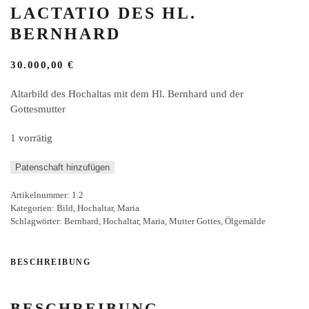
LACTATIO DES HL.
BERNHARD
30.000,00
€
Altarbild des Hochaltas mit dem Hl. Bernhard und der
Gottesmutter
1 vorrätig
Altarbild
Patenschaft hinzufügen
von
Artikelnummer:
1.2
der
Kategorien:
Bild
,
Hochaltar
,
Maria
Lactatio
Schlagwörter:
Bernhard
,
Hochaltar
,
Maria
,
Mutter Gottes
,
Ölgemälde
des
Hl.
Bernhard
BESCHREIBUNG
Menge
BESCHREIBUNG