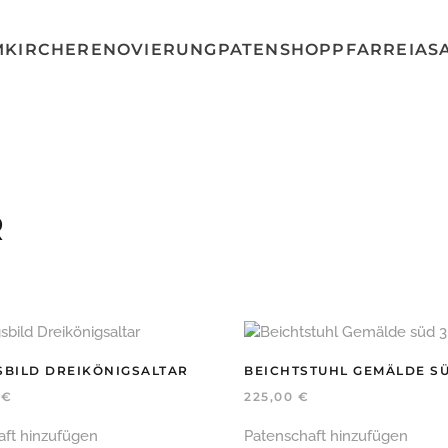
MKIRCHE
RENOVIERUNG
PATENSHOP
PFARREI
AS
R
BILD DREIKÖNIGSALTAR
BEICHTSTUHL GEMÄLDE SÜ
0
€
225,00
€
aft hinzufügen
Patenschaft hinzufügen